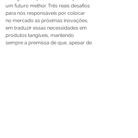
um futuro melhor. Três reais desafios 
para nós responsáveis por colocar 
no mercado as próximas inovações, 
em traduzir essas necessidades em 
produtos tangíveis, mantendo 
sempre a premissa de que, apesar de 
tantos avanços, indulgência nunca 
sairá de pauta. Os consumidores 
continuarão buscando produtos 
alimentícios saborosos, e preço será 
sempre um fator determinante na 
compra dos alimentos. Já é tempo de 
se pensar mais em qualidade e 
menos em lucro, e isto se reverterá 
em mais ganho para todos.
*Mintel, Global Foods and Drinks 
Trends 2030