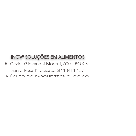
INOV³ SOLUÇÕES EM ALIMENTOS
R. Cezira Giovanoni Moretti, 600 - BOX 3 -
Santa Rosa Piracicaba SP
13414-157
NÚCLEO DO PARQUE TECNOLÓGICO
DE PIRACICABA
contato@inov3.com.br
19 99917-0624
CNPJ
39683542
/0001-41
©2020 by
INOV³
Soluçōes em Alimentos.
Proudly
created by
MeMi-
x