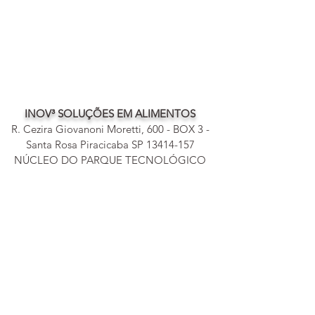
INOV³ SOLUÇÕES EM ALIMENTOS
R. Cezira Giovanoni Moretti, 600 - BOX 3 -
Santa Rosa Piracicaba SP
13414-157
NÚCLEO DO PARQUE TECNOLÓGICO
DE PIRACICABA
contato@inov3.com.br
19 99917-0624
CNPJ
39683542
/0001-41
©2020 by
INOV³
Soluçōes em Alimentos.
Proudly
created by
MeMi-
x