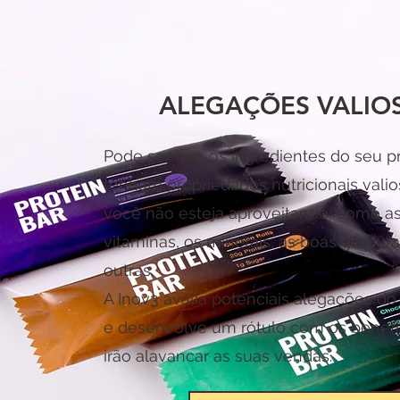
ALEGAÇÕES VALIO
Pode ser que os ingredientes do seu p
tenham propriedades nutricionais vali
você não esteja aproveitando, como as 
vitaminas, os minerais, as boas gordura
outras.
A Inov3 avalia potenciais alegações do
e desenvolve um rótulo com os benefí
irão alavancar as suas vendas.