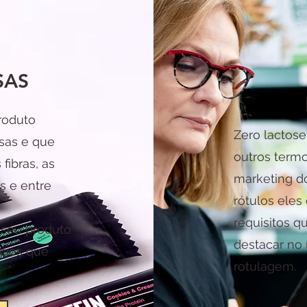
SAS
roduto
Zero lactose,
osas e que
outros term
fibras, as
marketing d
s e entre
rótulos ele
requisitos q
 seu produto
destacar no
cios que
rotulagem.