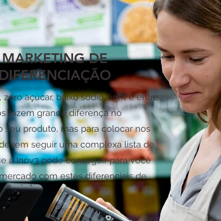
MARKETING DE
DIFERENCIAÇÃO
 zero açúcar, baixo sódio, light e entre
os fazem grande diferença no
o seu produto, mas para colocar nos
s devem seguir uma complexa lista de
ue a Inov3 pode conseguir para você
 mercado com estes diferenciais de