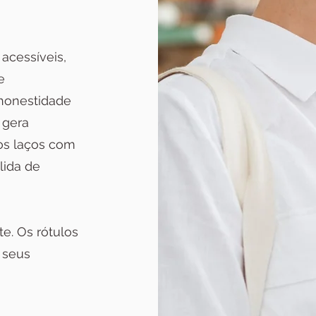
acessíveis,
e
honestidade
 gera
os laços com
lida de
e. Os rótulos
 seus