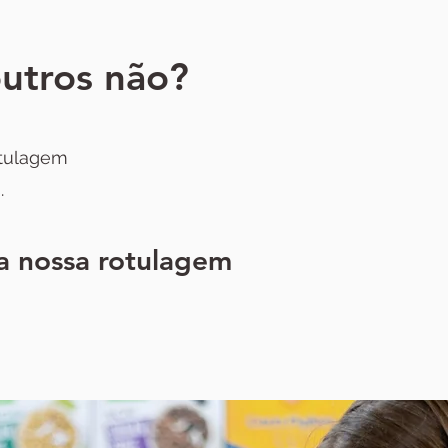
outros não?
otulagem
.
a nossa rotulagem