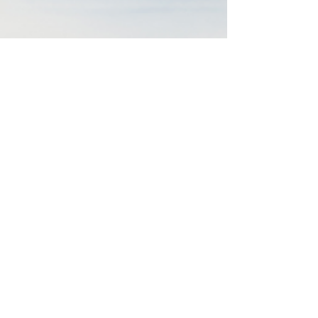
LORENA OTAVIANI
25 de abr. de 2023
2 min de leitura
Oportunidades para inovar no
mercado de suplementos
O mercado de suplementos cresceu muito nos
últimos anos, e está cada vez mais difícil se
diferenciar. Confira algumas dicas de como
inovar!
BLOG